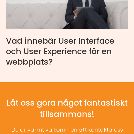
Vad innebär User Interface
och User Experience för en
webbplats?
Låt oss göra något fantastiskt
tillsammans!
Du är varmt välkommen att kontakta oss